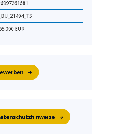
96997261681
_BU_21494_TS
65.000 EUR
ewerben
atenschutzhinweise