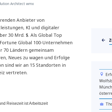
ution Architect wmx
hrenden Anbieter von
eistungen, KI und digitaler
er 30 Mrd. $. Als Global Top
Z
 Fortune Global 100-Unternehmen
ber 70 Ländern gemeinsam
eren, Neues zu wagen und Erfolge
n sind wir an 15 Standorten in
iz vertreten.
Erf
Wolfsb
Münche
österr
und Reisezeit ist Arbeitszeit
Tho